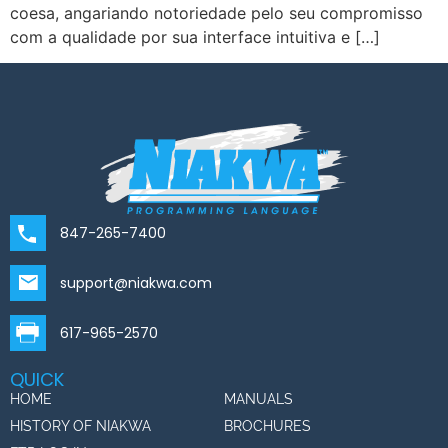
coesa, angariando notoriedade pelo seu compromisso
com a qualidade por sua interface intuitiva e […]
847-265-7400
support@niakwa.com
617-965-2570
QUICK
HOME
MANUALS
HISTORY OF NIAKWA
BROCHURES