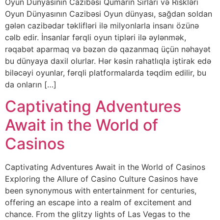
Oyun Dünyasının Cazibəsi Qumarın Sırları və Riskləri
Oyun Dünyasının Cazibəsi Oyun dünyası, sağdan soldan
gələn cazibədar təklifləri ilə milyonlarla insanı özünə
cəlb edir. İnsanlar fərqli oyun tipləri ilə əylənmək,
rəqabət aparmaq və bəzən də qazanmaq üçün nəhayət
bu dünyaya daxil olurlar. Hər kəsin rahatlıqla iştirak edə
biləcəyi oyunlar, fərqli platformalarda təqdim edilir, bu
da onların […]
Captivating Adventures
Await in the World of
Casinos
Captivating Adventures Await in the World of Casinos
Exploring the Allure of Casino Culture Casinos have
been synonymous with entertainment for centuries,
offering an escape into a realm of excitement and
chance. From the glitzy lights of Las Vegas to the