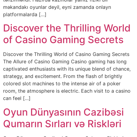
məkandakı oyunlar deyil, eyni zamanda onlayn
platformalarda […]
Discover the Thrilling World
of Casino Gaming Secrets
Discover the Thrilling World of Casino Gaming Secrets
The Allure of Casino Gaming Casino gaming has long
captivated enthusiasts with its unique blend of chance,
strategy, and excitement. From the flash of brightly
colored slot machines to the intense air of a poker
room, the atmosphere is electric. Each visit to a casino
can feel […]
Oyun Dünyasının Cazibəsi
Qumarın Sırları və Riskləri