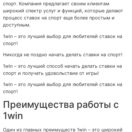
спорт. Компания предлагает своим клиентам
широкий спектр услуг и функций, которые делают
процесс ставок на спорт еще более простым и
доступным.
1win – это лучший выбор для любителей ставок на
спорт!
Никогда не поздно начать делать ставки на спорт!
1win – это лучший способ начать делать ставки на
спорт и получать удовольствие от игры!
1win – это лучший выбор для любителей ставок на
спорт!
Преимущества работы с
1win
Один из главных преимуществ 1win – это широкий