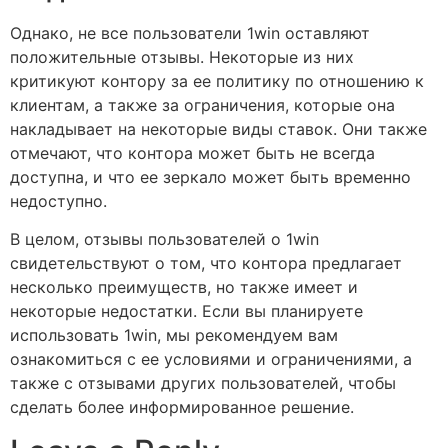
Однако, не все пользователи 1win оставляют
положительные отзывы. Некоторые из них
критикуют контору за ее политику по отношению к
клиентам, а также за ограничения, которые она
накладывает на некоторые виды ставок. Они также
отмечают, что контора может быть не всегда
доступна, и что ее зеркало может быть временно
недоступно.
В целом, отзывы пользователей о 1win
свидетельствуют о том, что контора предлагает
несколько преимуществ, но также имеет и
некоторые недостатки. Если вы планируете
использовать 1win, мы рекомендуем вам
ознакомиться с ее условиями и ограничениями, а
также с отзывами других пользователей, чтобы
сделать более информированное решение.