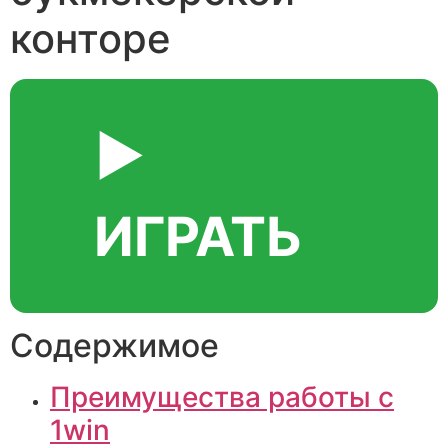
конторе
▶️
ИГРАТЬ
Содержимое
Преимущества работы с
1win