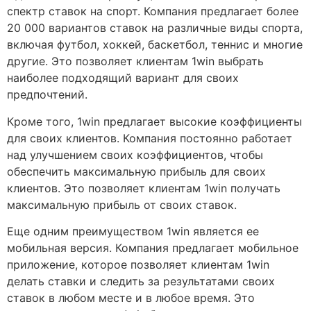
спектр ставок на спорт. Компания предлагает более
20 000 вариантов ставок на различные виды спорта,
включая футбол, хоккей, баскетбол, теннис и многие
другие. Это позволяет клиентам 1win выбрать
наиболее подходящий вариант для своих
предпочтений.
Кроме того, 1win предлагает высокие коэффициенты
для своих клиентов. Компания постоянно работает
над улучшением своих коэффициентов, чтобы
обеспечить максимальную прибыль для своих
клиентов. Это позволяет клиентам 1win получать
максимальную прибыль от своих ставок.
Еще одним преимуществом 1win является ее
мобильная версия. Компания предлагает мобильное
приложение, которое позволяет клиентам 1win
делать ставки и следить за результатами своих
ставок в любом месте и в любое время. Это