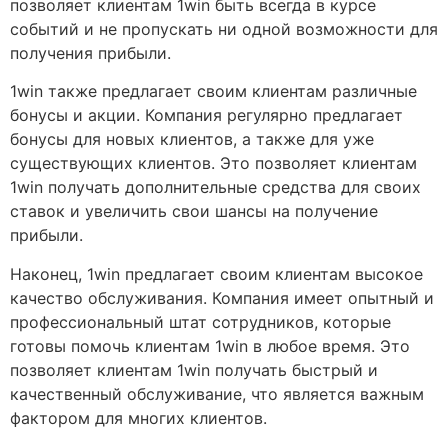
позволяет клиентам 1win быть всегда в курсе
событий и не пропускать ни одной возможности для
получения прибыли.
1win также предлагает своим клиентам различные
бонусы и акции. Компания регулярно предлагает
бонусы для новых клиентов, а также для уже
существующих клиентов. Это позволяет клиентам
1win получать дополнительные средства для своих
ставок и увеличить свои шансы на получение
прибыли.
Наконец, 1win предлагает своим клиентам высокое
качество обслуживания. Компания имеет опытный и
профессиональный штат сотрудников, которые
готовы помочь клиентам 1win в любое время. Это
позволяет клиентам 1win получать быстрый и
качественный обслуживание, что является важным
фактором для многих клиентов.