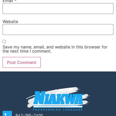
Email
*
Website
Save my name, email, and website in this browser for
the next time I comment.
847-265-7400