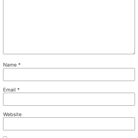
Name
*
Email
*
Website