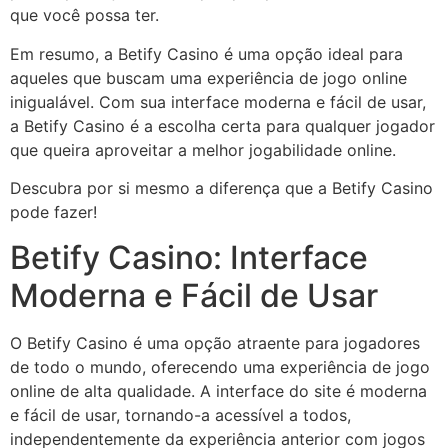
que você possa ter.
Em resumo, a Betify Casino é uma opção ideal para
aqueles que buscam uma experiência de jogo online
inigualável. Com sua interface moderna e fácil de usar,
a Betify Casino é a escolha certa para qualquer jogador
que queira aproveitar a melhor jogabilidade online.
Descubra por si mesmo a diferença que a Betify Casino
pode fazer!
Betify Casino: Interface
Moderna e Fácil de Usar
O Betify Casino é uma opção atraente para jogadores
de todo o mundo, oferecendo uma experiência de jogo
online de alta qualidade. A interface do site é moderna
e fácil de usar, tornando-a acessível a todos,
independentemente da experiência anterior com jogos