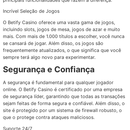
principais funcionalidades que fazem a diferença:
Incrível Seleção de Jogos
O Betify Casino oferece uma vasta gama de jogos,
incluindo slots, jogos de mesa, jogos de azar e muito
mais. Com mais de 1.000 títulos a escolher, você nunca
se cansará de jogar. Além disso, os jogos são
frequentemente atualizados, o que significa que você
sempre terá algo novo para experimentar.
Segurança e Confiança
A segurança é fundamental para qualquer jogador
online. O Betify Casino é certificado por uma empresa
de segurança líder, garantindo que todas as transações
sejam feitas de forma segura e confiável. Além disso, o
site é protegido por um sistema de firewall robusto, o
que o protege contra ataques maliciosos.
Suporte 24/7