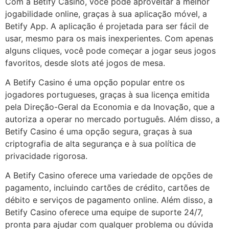
Com a Betify Casino, você pode aproveitar a melhor
jogabilidade online, graças à sua aplicação móvel, a
Betify App. A aplicação é projetada para ser fácil de
usar, mesmo para os mais inexperientes. Com apenas
alguns cliques, você pode começar a jogar seus jogos
favoritos, desde slots até jogos de mesa.
A Betify Casino é uma opção popular entre os
jogadores portugueses, graças à sua licença emitida
pela Direção-Geral da Economia e da Inovação, que a
autoriza a operar no mercado português. Além disso, a
Betify Casino é uma opção segura, graças à sua
criptografia de alta segurança e à sua política de
privacidade rigorosa.
A Betify Casino oferece uma variedade de opções de
pagamento, incluindo cartões de crédito, cartões de
débito e serviços de pagamento online. Além disso, a
Betify Casino oferece uma equipe de suporte 24/7,
pronta para ajudar com qualquer problema ou dúvida