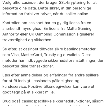
Vælg altid casinoer, der bruger SSL-kryptering for at
beskytte dine data. Dette sikrer, at din personlige
information forbliver privat, når du spiller online.
Kontroller, om casinoet har en gyldig licens fra en
anerkendt myndighed. En licens fra Malta Gaming
Authority eller UK Gambling Commission signalerer
troværdighed og sikkerhed.
Se efter, at casinoet tilbyder sikre betalingsmetoder
som Visa, MasterCard, Trustly og e-wallets. Disse
metoder har indbyggede sikkerhedsforanstaltninger, der
beskytter dine transaktioner.
Læs efter anmeldelser og erfaringer fra andre spillere
for at få indsigt i casinoets pålidelighed og
kundeservice. Positive tilkendegivelser kan være et
godt tegn på et sikkert miljø.
Brug også casinospecifikke sikkerhedsfunktioner, såsom