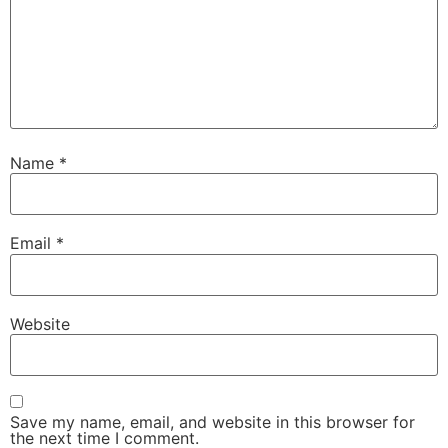
Name
*
Email
*
Website
Save my name, email, and website in this browser for
the next time I comment.