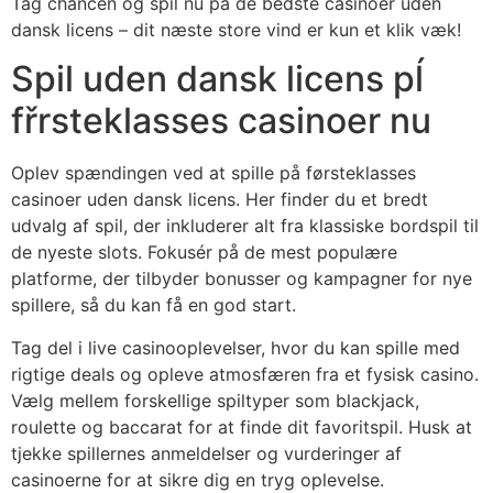
Tag chancen og spil nu på de bedste casinoer uden
dansk licens – dit næste store vind er kun et klik væk!
Spil uden dansk licens pĺ
fřrsteklasses casinoer nu
Oplev spændingen ved at spille på førsteklasses
casinoer uden dansk licens. Her finder du et bredt
udvalg af spil, der inkluderer alt fra klassiske bordspil til
de nyeste slots. Fokusér på de mest populære
platforme, der tilbyder bonusser og kampagner for nye
spillere, så du kan få en god start.
Tag del i live casinooplevelser, hvor du kan spille med
rigtige deals og opleve atmosfæren fra et fysisk casino.
Vælg mellem forskellige spiltyper som blackjack,
roulette og baccarat for at finde dit favoritspil. Husk at
tjekke spillernes anmeldelser og vurderinger af
casinoerne for at sikre dig en tryg oplevelse.