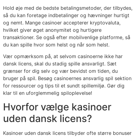
Hold øje med de bedste betalingsmetoder, der tilbydes,
så du kan foretage indbetalinger og hævninger hurtigt
og nemt. Mange casinoer accepterer kryptovaluta,
hvilket giver øget anonymitet og hurtigere
transaktioner. Se også efter mobilvenlige platforme, så
du kan spille hvor som helst og når som helst.
Vær opmærksom på, at selvom casinoerne ikke har
dansk licens, skal du stadig spille ansvarligt. Sæt
grænser for dig selv og vær bevidst om tiden, du
bruger på spil. Besøg casinoernes ansvarlig spil sektion
for ressourcer og tips til et sundt spillemiljø. Gør dig
klar til en uforglemmelig spiloplevelse!
Hvorfor vælge kasinoer
uden dansk licens?
Kasinoer uden dansk licens tilbyder ofte større bonuser