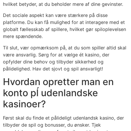
hvilket betyder, at du beholder mere af dine gevinster.
Det sociale aspekt kan være stærkere på disse
platforme. Du kan få mulighed for at interagere med et
globalt fællesskab af spillere, hvilket gør spiloplevelsen
mere spændende.
Til slut, vær opmærksom på, at du som spiller altid skal
være ansvarlig. Sørg for at vælge ét kasino, der
opfylder dine behov og tilbyder sikkerhed og
pålidelighed. Hav det sjovt og spil ansvarligt!
Hvordan opretter man en
konto pĺ udenlandske
kasinoer?
Først skal du finde et pålideligt udenlandsk kasino, der
tilbyder de spil og bonusser, du ønsker. Tjek