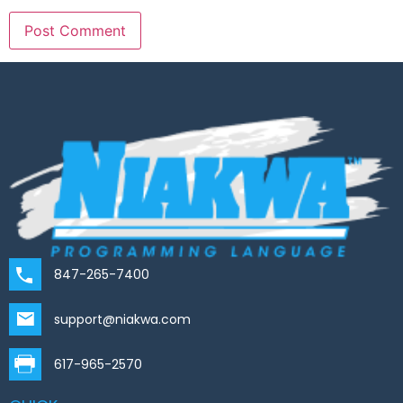
847-265-7400
support@niakwa.com
617-965-2570