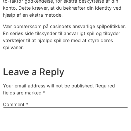
to-faktor godkendelse, for ekstra beskyttelse af din
konto. Dette kræver, at du bekræfter din identity ved
hjælp af en ekstra metode.
Vær opmærksom på casinoets ansvarlige spilpolitikker.
En seriøs side tilskynder til ansvarligt spil og tilbyder
værktøjer til at hjælpe spillere med at styre deres
spilvaner.
Leave a Reply
Your email address will not be published.
Required
fields are marked
*
Comment
*