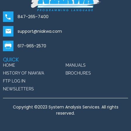
847-265-7400
support@niakwa.com
617-965-2570
QUICK
HOME
MANUALS
HISTORY OF NIAKWA
BROCHURES
FTP LOG IN
NEWSLETTERS
Copyright ©2023 System Analysis Services. All rights
reserved.