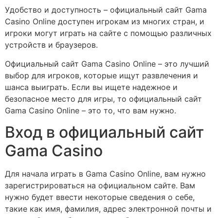
Удобство и доступность – официальный сайт Gama
Casino Online доступен игрокам из многих стран, и
игроки могут играть на сайте с помощью различных
устройств и браузеров.
Официальный сайт Gama Casino Online – это лучший
выбор для игроков, которые ищут развлечения и
шанса выиграть. Если вы ищете надежное и
безопасное место для игры, то официальный сайт
Gama Casino Online – это то, что вам нужно.
Вход в официальный сайт
Gama Casino
Для начала играть в Gama Casino Online, вам нужно
зарегистрироваться на официальном сайте. Вам
нужно будет ввести некоторые сведения о себе,
такие как имя, фамилия, адрес электронной почты и