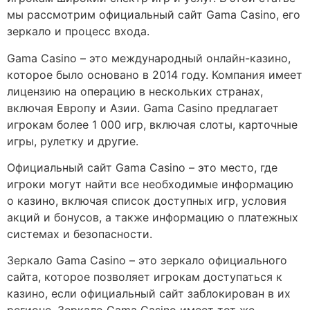
мы рассмотрим официальный сайт Gama Casino, его
зеркало и процесс входа.
Gama Casino – это международный онлайн-казино,
которое было основано в 2014 году. Компания имеет
лицензию на операцию в нескольких странах,
включая Европу и Азии. Gama Casino предлагает
игрокам более 1 000 игр, включая слоты, карточные
игры, рулетку и другие.
Официальный сайт Gama Casino – это место, где
игроки могут найти все необходимые информацию
о казино, включая список доступных игр, условия
акций и бонусов, а также информацию о платежных
системах и безопасности.
Зеркало Gama Casino – это зеркало официального
сайта, которое позволяет игрокам доступаться к
казино, если официальный сайт заблокирован в их