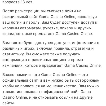
возраста 18 лет.
После регистрации вы сможете войти на
официальный сайт Gama Casino Online, используя
ваш логин и пароль. Вам будет доступен доступ к
игровым автоматам, рулетке, покеру и другим
играм, которые предлагает Gama Casino Online.
Вам также будет доступен доступ к информации о
различных играх, включая правила, стратегии и
статистику. Вы сможете также получать
информацию о различных акциях и промо-
кампаниях, которые предлагает Gama Casino Online.
Важно помнить, что Gama Casino Online – это
официальный сайт, и вам нужно быть осторожным,
чтобы не попасться на мошенничество. Вам нужно
только использовать официальный сайт Gama
Casino Online, и не открывать ссылки на другие
сайты.