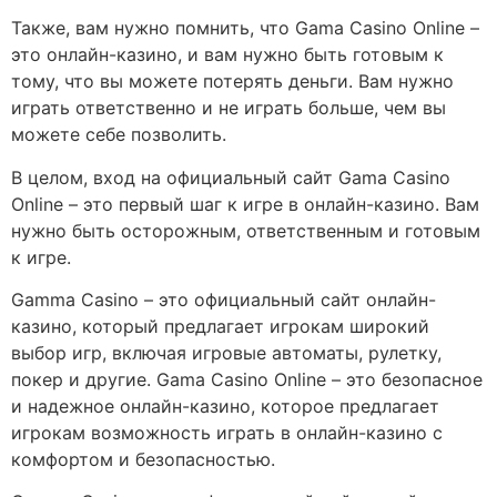
Также, вам нужно помнить, что Gama Casino Online –
это онлайн-казино, и вам нужно быть готовым к
тому, что вы можете потерять деньги. Вам нужно
играть ответственно и не играть больше, чем вы
можете себе позволить.
В целом, вход на официальный сайт Gama Casino
Online – это первый шаг к игре в онлайн-казино. Вам
нужно быть осторожным, ответственным и готовым
к игре.
Gamma Casino – это официальный сайт онлайн-
казино, который предлагает игрокам широкий
выбор игр, включая игровые автоматы, рулетку,
покер и другие. Gama Casino Online – это безопасное
и надежное онлайн-казино, которое предлагает
игрокам возможность играть в онлайн-казино с
комфортом и безопасностью.