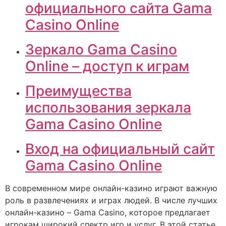
официального сайта Gama
Casino Online
Зеркало Gama Casino
Online – доступ к играм
Преимущества
использования зеркала
Gama Casino Online
Вход на официальный сайт
Gama Casino Online
В современном мире онлайн-казино играют важную
роль в развлечениях и играх людей. В числе лучших
онлайн-казино – Gama Casino, которое предлагает
игрокам широкий спектр игр и услуг. В этой статье