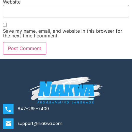
Website
Save my name, email, and website in this browser for
the next time I comment.
847-265-7400
support@niakwa.com