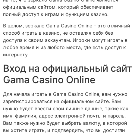
официальным сайтом, который обеспечивает
полный доступ к играм и функциям казино.
В целом, зеркало Gama Casino Online – это отличный
способ играть в казино, не оставляя себя без
доступа к своим аккаунтам. Игроки могут играть в
любое время и из любого места, где есть доступ к
интернету.
Вход на официальный сайт
Gama Casino Online
Для начала играть в Gama Casino Online, вам нужно
зарегистрироваться на официальном сайте. Вам
нужно будет ввести свои личные данные, такие как
имя, фамилия, адрес электронной почты и пароль.
Вам также нужно будет выбрать валюту, в которой
вы хотите играть, и подтвердить, что вы достигли