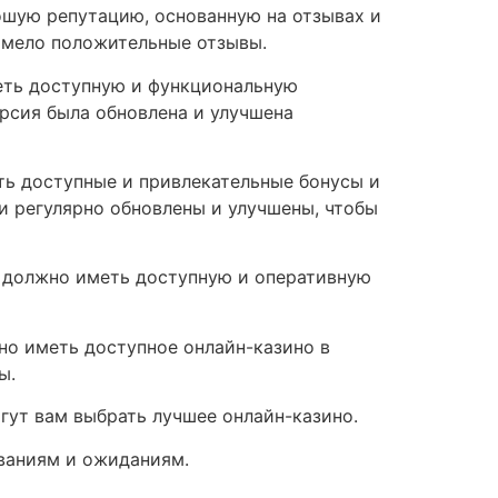
ошую репутацию, основанную на отзывах и
имело положительные отзывы.
еть доступную и функциональную
рсия была обновлена и улучшена
ь доступные и привлекательные бонусы и
ли регулярно обновлены и улучшены, чтобы
 должно иметь доступную и оперативную
но иметь доступное онлайн-казино в
ы.
гут вам выбрать лучшее онлайн-казино.
ованиям и ожиданиям.