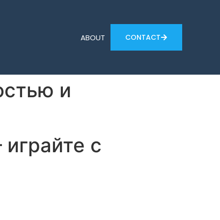
ABOUT
CONTACT
остью и
 играйте с