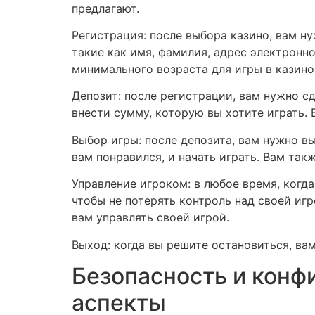
предлагают.
Регистрация: после выбора казино, вам н
такие как имя, фамилия, адрес электронно
минимального возраста для игры в казино
Депозит: после регистрации, вам нужно сд
внести сумму, которую вы хотите играть. 
Выбор игры: после депозита, вам нужно вы
вам понравился, и начать играть. Вам так
Управление игроком: в любое время, когда
чтобы не потерять контроль над своей иг
вам управлять своей игрой.
Выход: когда вы решите остановиться, вам
Безопасность и конф
аспекты