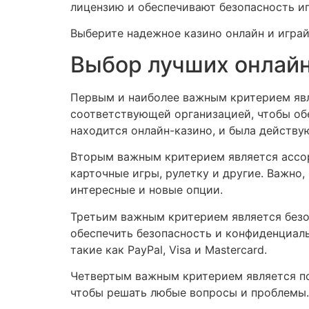
лицензию и обеспечивают безопасность иг
Выберите надежное казино онлайн и играй
Выбор лучших онлайн
Первым и наиболее важным критерием яв
соответствующей организацией, чтобы обе
находится онлайн-казино, и была действу
Вторым важным критерием является ассор
карточные игры, рулетку и другие. Важно
интересные и новые опции.
Третьим важным критерием является безо
обеспечить безопасность и конфиденциал
такие как PayPal, Visa и Mastercard.
Четвертым важным критерием является по
чтобы решать любые вопросы и проблемы. 