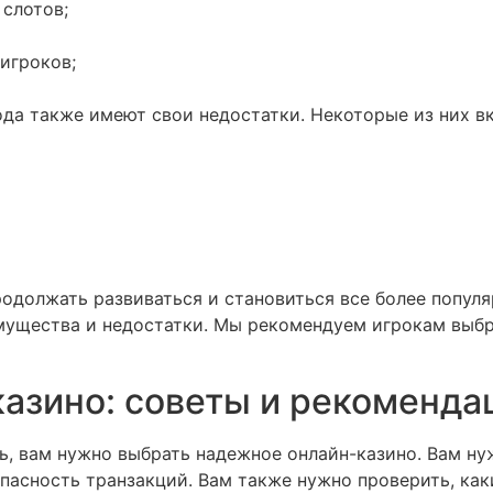
слотов;
игроков;
ода также имеют свои недостатки. Некоторые из них в
родолжать развиваться и становиться все более попул
мущества и недостатки. Мы рекомендуем игрокам выбр
казино: советы и рекоменда
ать, вам нужно выбрать надежное онлайн-казино. Вам н
пасность транзакций. Вам также нужно проверить, как