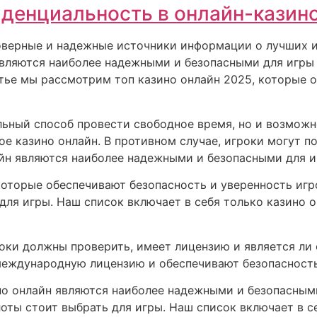
иденциальность в онлайн-казин
оверные и надежные источники информации о лучших 
являются наиболее надежными и безопасными для игры 
атье мы рассмотрим топ казино онлайн 2025, которые 
льный способ провести свободное время, но и возможн
е казино онлайн. В противном случае, игроки могут по
йн являются наиболее надежными и безопасными для иг
которые обеспечивают безопасность и уверенность игр
для игры. Наш список включает в себя только казино 
роки должны проверить, имеет лицензию и является ли
международную лицензию и обеспечивают безопасность
но онлайн являются наиболее надежными и безопасным
оты стоит выбрать для игры. Наш список включает в с