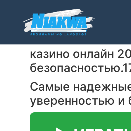
казино онлайн 2
безопасностью.17
Самые надежные 
уверенностью и