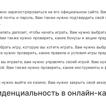
ужно зарегистрироваться на его официальном сайте. Ва
й почты и пароль. Вам также нужно подтвердить свой в
.
елать депозит, чтобы начать играть. Вам нужно выбрат
Вам также нужно проверить, какие бонусы и акции пред
брать игру, которую вы хотите играть. Вам нужно выб
же нужно проверить, какие правила и условия игры пре
 вы играете, вам нужно управлять своей игрой. Вам ну
рой. Вам также нужно проверить, какие инструменты и 
 нужно выйти из казино. Вам нужно закрыть свой аккаун
иденциальность в онлайн-к