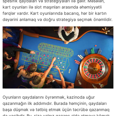
spesifik qaydaları və strategiyaları ilə gəlir. Məsələn,
kart oyunları ilə slot maşınları arasında əhəmiyyətli
fərqlər vardır. Kart oyunlarında bacarıq, hər bir kartın
dəyərini anlamaq və doğru strategiya seçmək önəmlidir.
Oyunların qaydalarını öyrənmək, kazinoda uğur
qazanmağın ilk addımıdır. Burada həmçinin, qaydaları
başa düşmək və tətbiq etmək üçün təcrübə qazanmaq
da vacibdir. Bu, sizə yalnız qazanc əldə etməyə kömək