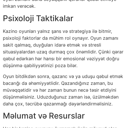
imkan verəcək.
Psixoloji Taktikalar
Kazino oyunları yalnız şans və strategiya ilə bitmir,
psixoloji faktorlar da mühim rol oynayır. Oyun zamanı
sakit qalmaq, duyğuları idarə etmək və stresli
situasiyalardan uzaq durmaq çox önəmlidir. Çünki qərar
qəbul edərkən hər hansı bir emosional vəziyyət doğru
düşünmə qabiliyyətinizi poza bilər.
Oyun bitdikdən sonra, qazanc və ya uduşu qəbul etmək
bacarığı da əhəmiyyətlidir. Qazandığınız zaman, bu
müvəqqətidir və hər zaman bunun necə təsir etdiyini
düşünməlisiniz. Uduzduğunuz zaman isə, üzülməkdən
daha çox, təcrübə qazanmağı dəyərləndirməlisiniz.
Məlumat və Resurslar