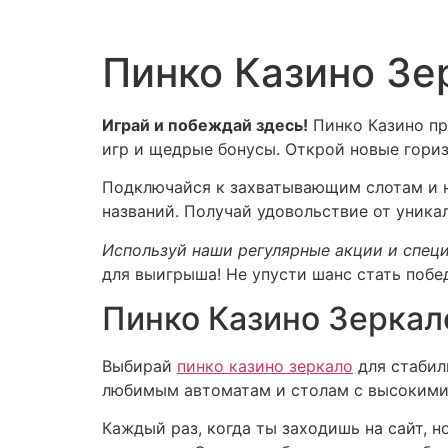
Пинко Казино Зе
Играй и побеждай здесь!
Пинко Казино пр
игр и щедрые бонусы. Открой новые гориз
Подключайся к захватывающим слотам и н
названий. Получай удовольствие от уника
Используй наши регулярные акции и специ
для выигрыша! Не упусти шанс стать побе
Пинко Казино Зеркал
Выбирай
пинко казино зеркало
для стабил
любимым автоматам и столам с высокими 
Каждый раз, когда ты заходишь на сайт, 