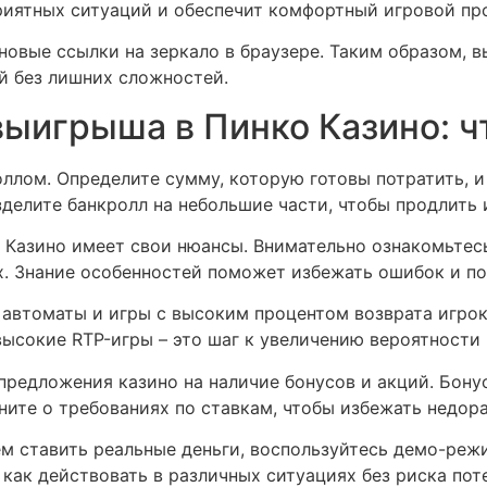
риятных ситуаций и обеспечит комфортный игровой пр
 новые ссылки на зеркало в браузере. Таким образом, 
й без лишних сложностей.
выигрыша в Пинко Казино: ч
ллом. Определите сумму, которую готовы потратить, и
делите банкролл на небольшие части, чтобы продлить и
о Казино имеет свои нюансы. Внимательно ознакомьтес
ех. Знание особенностей поможет избежать ошибок и п
 автоматы и игры с высоким процентом возврата игроку
высокие RTP-игры – это шаг к увеличению вероятности
предложения казино на наличие бонусов и акций. Бону
ите о требованиях по ставкам, чтобы избежать недор
м ставить реальные деньги, воспользуйтесь демо-режи
 как действовать в различных ситуациях без риска пот