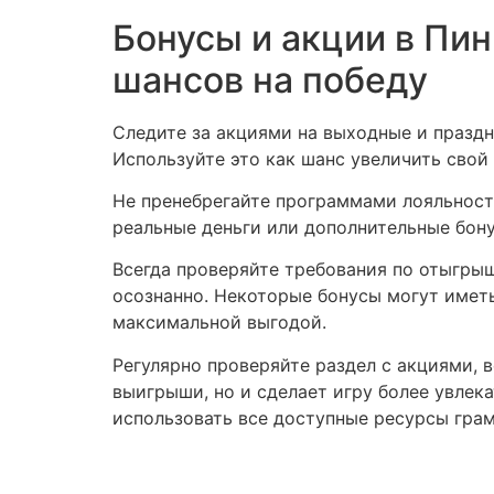
Бонусы и акции в Пин
шансов на победу
Следите за акциями на выходные и празд
Используйте это как шанс увеличить свой
Не пренебрегайте программами лояльност
реальные деньги или дополнительные бону
Всегда проверяйте требования по отыгрыш
осознанно. Некоторые бонусы могут иметь
максимальной выгодой.
Регулярно проверяйте раздел с акциями, 
выигрыши, но и сделает игру более увлек
использовать все доступные ресурсы грам