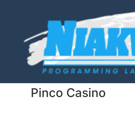
Pinco Casino