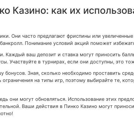
ко Казино: как их использо
ники. Они часто предлагают фриспины или увеличенные
 банкролл. Понимание условий акций поможет избежат
и. Каждый ваш депозит и ставка могут приносить балл
сы. Участвуйте в турнирах, если они доступны, это то
у бонусов. Зная, сколько необходимо проставить сред
 ограничения на типы игр, поэтому выбирайте те, кот
ведь они могут обновляться. Использование этих пред
ательной. Ваши действия в Пинко Казино могут приноси
отно!