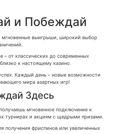
ай и Побеждай
: мгновенные выигрыши, широкий выбор
аничений.
е – от классических до современных
близко к настоящему казино.
спех.
Каждый день – новые возможности
ывающего мира азартных игр!
еждай Здесь
получаешь мгновенное подключение к
ых турнирах и акциям с щедрыми призами.
ля получения фриспинов или увеличенных