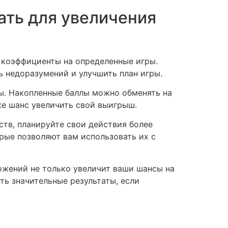
вать для увеличения
 коэффициенты на определенные игры.
ь недоразумений и улучшить план игры.
ы. Накопленные баллы можно обменять на
же шанс увеличить свой выигрыш.
ств, планируйте свои действия более
орые позволяют вам использовать их с
ложений не только увеличит ваши шансы на
ть значительные результаты, если